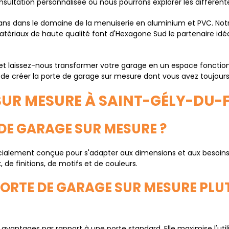
sultation personnalisée où nous pourrons explorer les différente
ans dans le domaine de la menuiserie en aluminium et PVC. Notr
 matériaux de haute qualité font d'Hexagone Sud le partenaire idé
t laissez-nous transformer votre garage en un espace fonction
 de créer la porte de garage sur mesure dont vous avez toujours
SUR MESURE À SAINT-GÉLY-DU-
 DE GARAGE SUR MESURE ?
ialement conçue pour s'adapter aux dimensions et aux besoins s
de finitions, de motifs et de couleurs.
PORTE DE GARAGE SUR MESURE PLU
vantages par rapport à une porte standard. Elle maximise l'util