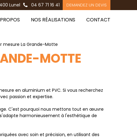
400 Lunel
04 67 71 16 41
DEMANDEZ UN DEVIS
 PROPOS
NOS RÉALISATIONS
CONTACT
ur mesure La Grande-Motte
GRANDE-MOTTE
 mesure en aluminium et PVC. Si vous recherchez
vec passion et expertise.
age. C'est pourquoi nous mettons tout en œuvre
i s'adapte harmonieusement à l'esthétique de
quées avec soin et précision, en utilisant des