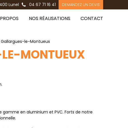
400 Lunel
04 67 71 16 41
DEMANDEZ UN DEVIS
 PROPOS
NOS RÉALISATIONS
CONTACT
s Gallargues-le-Montueux
S-LE-MONTUEUX
n.
 de gamme en aluminium et PVC. Forts de notre
onnelle.