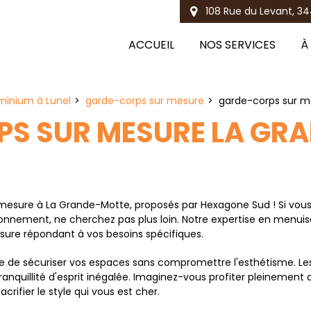
108 Rue du Levant, 34
ACCUEIL
NOS SERVICES
À
minium à Lunel
garde-corps sur mesure
garde-corps sur m
S SUR MESURE LA GR
esure à La Grande-Motte, proposés par Hexagone Sud ! Si vous r
ronnement, ne cherchez pas plus loin. Notre expertise en menui
ure répondant à vos besoins spécifiques.
de sécuriser vos espaces sans compromettre l'esthétisme. Les 
anquillité d'esprit inégalée. Imaginez-vous profiter pleinement 
rifier le style qui vous est cher.