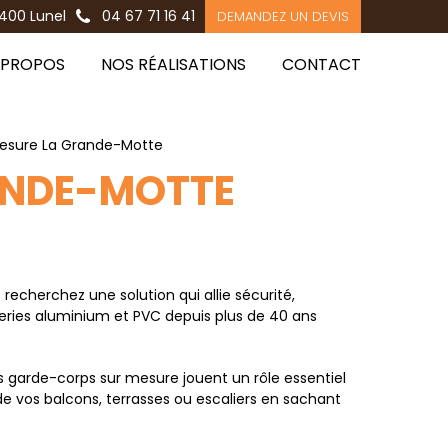
400 Lunel
04 67 71 16 41
DEMANDEZ UN DEVIS
 PROPOS
NOS RÉALISATIONS
CONTACT
esure La Grande-Motte
ANDE-MOTTE
echerchez une solution qui allie sécurité,
series aluminium et PVC depuis plus de 40 ans
garde-corps sur mesure jouent un rôle essentiel
de vos balcons, terrasses ou escaliers en sachant