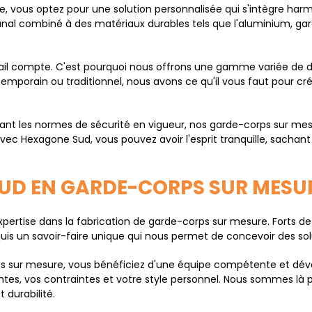
e, vous optez pour une solution personnalisée qui s'intègre h
anal combiné à des matériaux durables tels que l'aluminium, garan
l compte. C'est pourquoi nous offrons une gamme variée de des
mporain ou traditionnel, nous avons ce qu'il vous faut pour cré
ctant les normes de sécurité en vigueur, nos garde-corps sur me
Avec Hexagone Sud, vous pouvez avoir l'esprit tranquille, sach
SUD EN GARDE-CORPS SUR MESU
ertise dans la fabrication de garde-corps sur mesure. Forts de
is un savoir-faire unique qui nous permet de concevoir des sol
s sur mesure, vous bénéficiez d'une équipe compétente et dévou
es, vos contraintes et votre style personnel. Nous sommes là p
 durabilité.