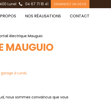
400 Lunel
04 67 71 16 41
DEMANDEZ UN DEVIS
 PROPOS
NOS RÉALISATIONS
CONTACT
ortail électrique Mauguio
UE MAUGUIO
 garage à Lunel
.
ne Sud, nous sommes convaincus que vous