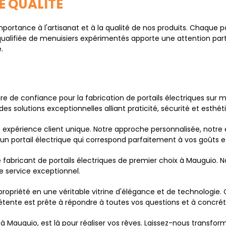
E QUALITÉ
ance à l'artisanat et à la qualité de nos produits. Chaque port
qualifiée de menuisiers expérimentés apporte une attention partic
.
ire de confiance pour la fabrication de portails électriques s
s solutions exceptionnelles alliant praticité, sécurité et esthét
expérience client unique. Notre approche personnalisée, notre e
 portail électrique qui correspond parfaitement à vos goûts et 
abricant de portails électriques de premier choix à Mauguio. Nos
e service exceptionnel.
 propriété en une véritable vitrine d'élégance et de technologi
ente est prête à répondre à toutes vos questions et à concrétis
 à Mauguio, est là pour réaliser vos rêves. Laissez-nous transfo