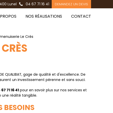
400 Lunel
04 67 71 16 41
DEMANDEZ UN DEVIS
 PROPOS
NOS RÉALISATIONS
CONTACT
 menuiserie Le Crès
E CRÈS
GE QUALIBAT, gage de qualité et d'excellence. De
ssurent un investissement pérenne et sans souci.
 67 71 16 41
pour en savoir plus sur nos services et
une réalité tangible.
S BESOINS