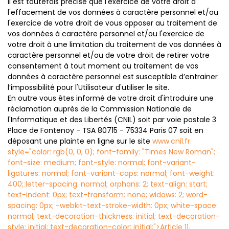
Il est toutefois précisé que l'exercice de votre droit à
l'effacement de vos données à caractère personnel et/ou
l'exercice de votre droit de vous opposer au traitement de
vos données à caractère personnel et/ou l'exercice de
votre droit à une limitation du traitement de vos données à
caractère personnel et/ou de votre droit de retirer votre
consentement à tout moment au traitement de vos
données à caractère personnel est susceptible d’entrainer
l’impossibilité pour l'Utilisateur d'utiliser le site.
En outre vous êtes informé de votre droit d'introduire une
réclamation auprès de la Commission Nationale de
l'Informatique et des Libertés (CNIL) soit par voie postale 3
Place de Fontenoy - TSA 80715 - 75334 Paris 07 soit en
déposant une plainte en ligne sur le site
www.cnil.fr.
style="color: rgb(0, 0, 0); font-family: "Times New Roman";
font-size: medium; font-style: normal; font-variant-
ligatures: normal; font-variant-caps: normal; font-weight:
400; letter-spacing: normal; orphans: 2; text-align: start;
text-indent: 0px; text-transform: none; widows: 2; word-
spacing: 0px; -webkit-text-stroke-width: 0px; white-space:
normal; text-decoration-thickness: initial; text-decoration-
style: initial; text-decoration-color: initial;">Article 11.